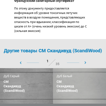
Французский санитарный сертификат
По этому документу предоставляется
информация об уровне токсичных летучих
веществ в воздухе помещения, представляющих
опасность при вдыхании; классификация по
шкале от А+ (очень низкий уровень эмиссии) до С
(сильная эмиссия)
Другие товары CM Скандивуд (ScandiWood)
1
35
Дуб Серый
Дуб Белый
CM
CM
Скандивуд
Скандивуд
(ScandiWood)
(ScandiWood)