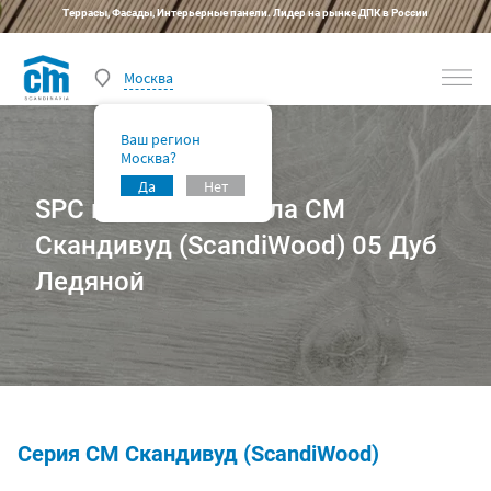
Террасы, Фасады, Интерьерные панели. Лидер на рынке ДПК в России
Москва
Ваш регион
Москва?
Да
Нет
SPC плитка для пола CM
Скандивуд (ScandiWood) 05 Дуб
Ледяной
Серия CM Скандивуд (ScandiWood)